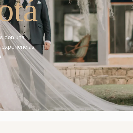
otá
s con una
r experiencias
.