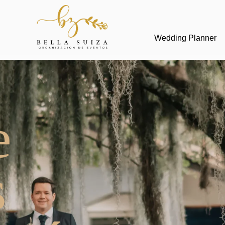
Wedding Planner
e
s