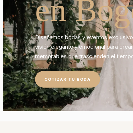
en Bog
Diseñamos bodas y eventos exclusivo
visión elegante y emocional para crea
memorables que trascienden el tiempo
COTIZAR TU BODA