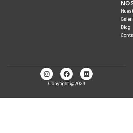
NO
Nuest
Galeri
Blog
Cont
Copyright @2024