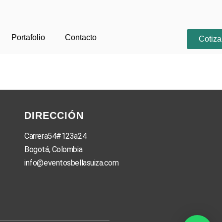
Portafolio
Contacto
Cotiza
DIRECCIÓN
Carrera54#123a24
Bogotá, Colombia
info@eventosbellasuiza.com