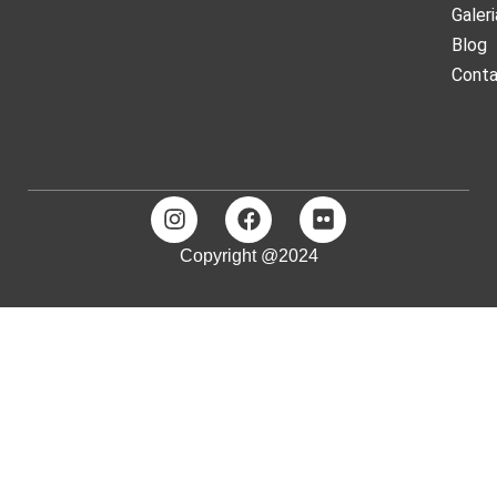
Galeri
Blog
Cont
Copyright @2024