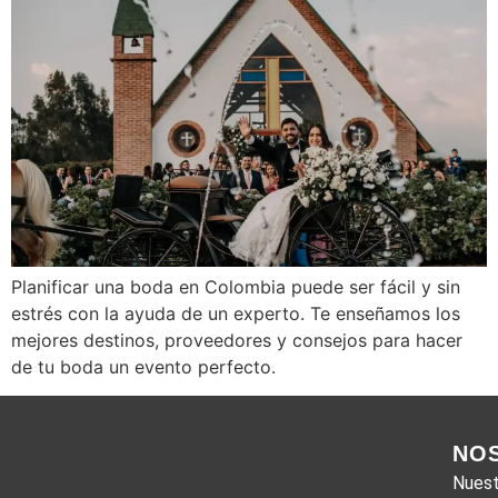
Planificar una boda en Colombia puede ser fácil y sin
estrés con la ayuda de un experto. Te enseñamos los
mejores destinos, proveedores y consejos para hacer
de tu boda un evento perfecto.
NO
Nuest