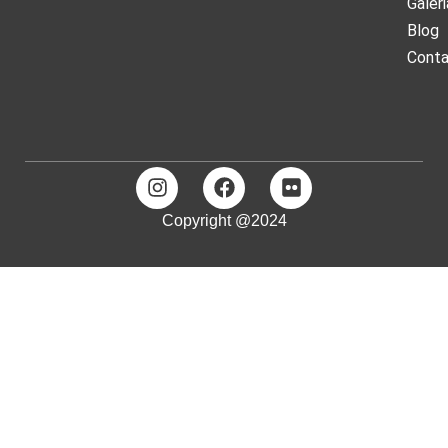
Galeri
Blog
Cont
Copyright @2024