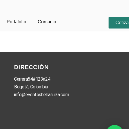
Portafolio
Contacto
Cotiza
DIRECCIÓN
Carrera54#123a24
Bogotá, Colombia
info@eventosbellasuiza.com