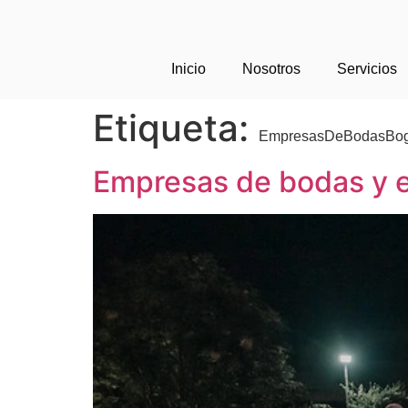
Inicio
Nosotros
Servicios
Etiqueta:
EmpresasDeBodasBog
Empresas de bodas y 